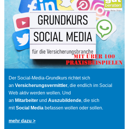
Der Social-Media-Grundkurs richtet sich
an
Versicherungsvermittler
, die endlich im Social
Web aktiv werden wollen. Und
an
Mitarbeiter
und
Auszubildende
, die sich
mit
Social Media
befassen wollen oder sollen.
mehr dazu >